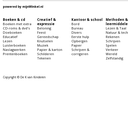
powered by
mijnWinkel.nl
Boeken & cd
Creatief &
Kantoor & school
Methoden &
Boeken met extra
expressie
Bord
leermiddele
CD-roms & dvd's
Beloning
Bureau
Lezen & Taal
Doeboeken
Feest
Divers
Natuur & tech
Educatief
Gereedschap
Eerste hulp
Rekenen
Lezen
Knutselen
Opbergen
Schrijven
Luisterboeken
Muziek
Papier
Spelen
Naslagwerken
Papier & karton
Schrijven &
Verkeer
Prentenboeken
Schilderen
corrigeren
Wereld
Tekenen
Zelfstandig
Copyright © De K van Kinderen