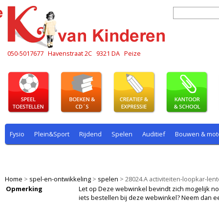
050-5017677
Havenstraat 2C
9321 DA
Peize
Fysio
Plein&Sport
Rijdend
Spelen
Auditief
Bouwen & mot
Plein & sport
Rekenen
Rijdend
Rollenspel
Spelen
Taal
Home
>
spel-en-ontwikkeling
>
spelen
>
28024.A activiteiten-loopkar-len
Opmerking
Let op Deze webwinkel bevindt zich mogelijk nog i
iets bestellen bij deze webwinkel? Neem dan e