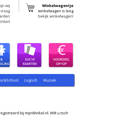
ijn wij
Winkelwagentje
 vraag
winkelwagen is leeg
arden
bekijk winkelwagen!
ontact
oor&School
Logisch
Muziek
egistreerd bij mijnWinkel.nl. Wilt u toch