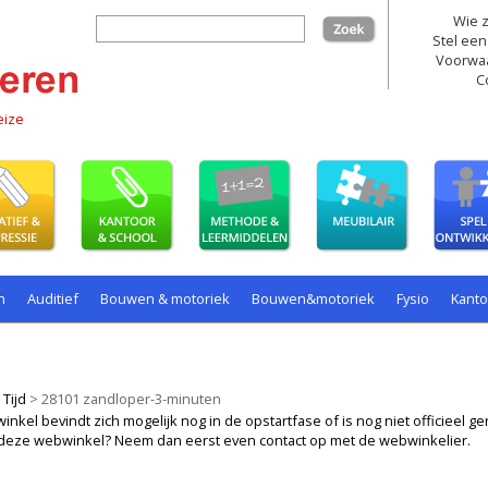
Wie z
zoek
Stel een
Voorwa
C
eize
n
Auditief
Bouwen & motoriek
Bouwen&motoriek
Fysio
Kant
ollenspel
Spelen
Taal
spelen
>
Tijd
>
28101 zandloper-3-minuten
kel bevindt zich mogelijk nog in de opstartfase of is nog niet officieel ger
ij deze webwinkel? Neem dan eerst even contact op met de webwinkelier.