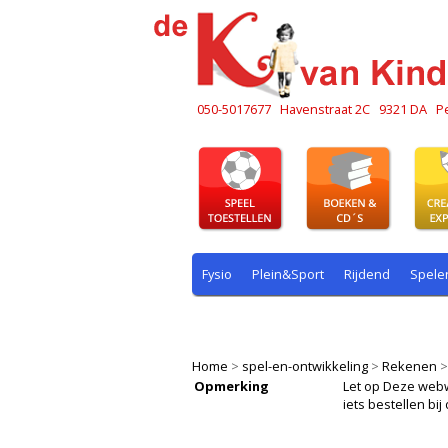
050-5017677
Havenstraat 2C
9321 DA
P
Fysio
Plein&Sport
Rijdend
Spele
Plein & sport
Rekenen
Rijdend
R
Home
>
spel-en-ontwikkeling
>
Rekenen
Opmerking
Let op Deze webwin
iets bestellen b