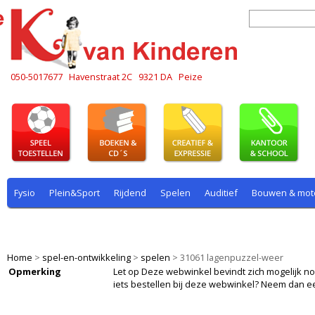
050-5017677
Havenstraat 2C
9321 DA
Peize
Fysio
Plein&Sport
Rijdend
Spelen
Auditief
Bouwen & mot
Plein & sport
Rekenen
Rijdend
Rollenspel
Spelen
Taal
Home
>
spel-en-ontwikkeling
>
spelen
>
31061 lagenpuzzel-weer
Opmerking
Let op Deze webwinkel bevindt zich mogelijk nog i
iets bestellen bij deze webwinkel? Neem dan e