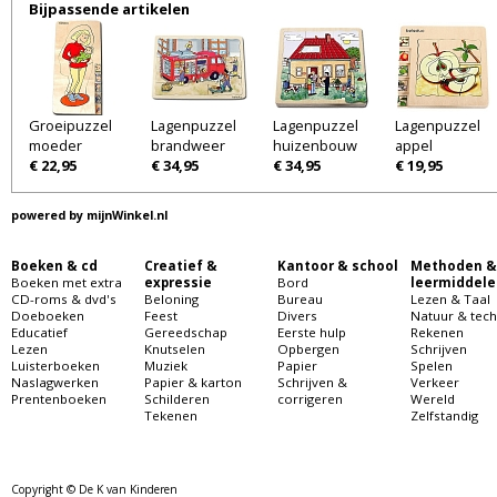
Bijpassende artikelen
Groeipuzzel
Lagenpuzzel
Lagenpuzzel
Lagenpuzzel
moeder
brandweer
huizenbouw
appel
€ 22,95
€ 34,95
€ 34,95
€ 19,95
powered by
mijnWinkel.nl
Boeken & cd
Creatief &
Kantoor & school
Methoden &
Boeken met extra
expressie
Bord
leermiddele
CD-roms & dvd's
Beloning
Bureau
Lezen & Taal
Doeboeken
Feest
Divers
Natuur & tech
Educatief
Gereedschap
Eerste hulp
Rekenen
Lezen
Knutselen
Opbergen
Schrijven
Luisterboeken
Muziek
Papier
Spelen
Naslagwerken
Papier & karton
Schrijven &
Verkeer
Prentenboeken
Schilderen
corrigeren
Wereld
Tekenen
Zelfstandig
Copyright © De K van Kinderen