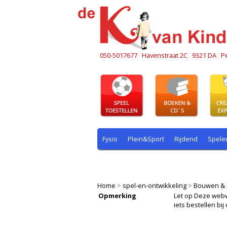
050-5017677
Havenstraat 2C
9321 DA
P
Fysio
Plein&Sport
Rijdend
Spele
Plein & sport
Rekenen
Rijdend
R
Home
>
spel-en-ontwikkeling
>
Bouwen & 
Opmerking
Let op Deze webwin
iets bestellen b