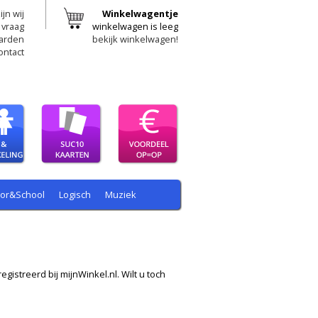
ijn wij
Winkelwagentje
 vraag
winkelwagen is leeg
arden
bekijk winkelwagen!
ontact
oor&School
Logisch
Muziek
egistreerd bij mijnWinkel.nl. Wilt u toch