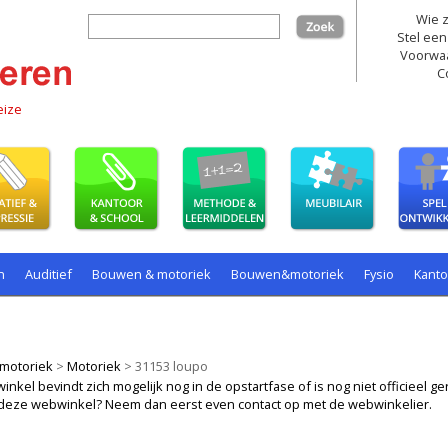
Wie z
zoek
Stel een
Voorwa
C
eize
n
Auditief
Bouwen & motoriek
Bouwen&motoriek
Fysio
Kant
ollenspel
Spelen
Taal
spelen
motoriek
>
Motoriek
>
31153 loupo
kel bevindt zich mogelijk nog in de opstartfase of is nog niet officieel ger
ij deze webwinkel? Neem dan eerst even contact op met de webwinkelier.