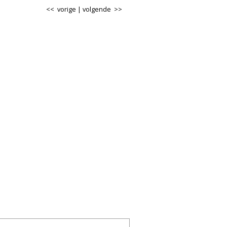
<< vorige
|
volgende >>