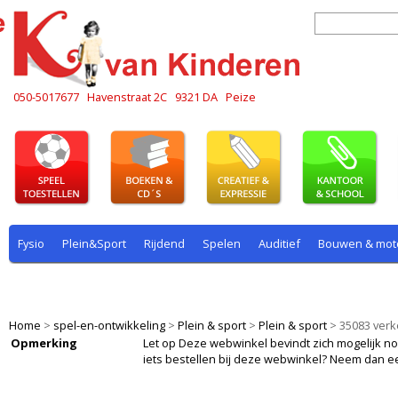
050-5017677
Havenstraat 2C
9321 DA
Peize
Fysio
Plein&Sport
Rijdend
Spelen
Auditief
Bouwen & mot
Plein & sport
Rekenen
Rijdend
Rollenspel
Spelen
Taal
Home
>
spel-en-ontwikkeling
>
Plein & sport
>
Plein & sport
>
35083 ver
Opmerking
Let op Deze webwinkel bevindt zich mogelijk nog i
iets bestellen bij deze webwinkel? Neem dan e