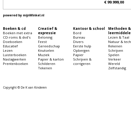
€ 99.999,00
powered by
mijnWinkel.nl
Boeken & cd
Creatief &
Kantoor & school
Methoden &
Boeken met extra
expressie
Bord
leermiddele
CD-roms & dvd's
Beloning
Bureau
Lezen & Taal
Doeboeken
Feest
Divers
Natuur & tech
Educatief
Gereedschap
Eerste hulp
Rekenen
Lezen
Knutselen
Opbergen
Schrijven
Luisterboeken
Muziek
Papier
Spelen
Naslagwerken
Papier & karton
Schrijven &
Verkeer
Prentenboeken
Schilderen
corrigeren
Wereld
Tekenen
Zelfstandig
Copyright © De K van Kinderen