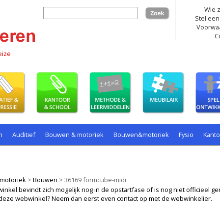
Wie z
zoek
Stel een
Voorwa
C
eize
n
Auditief
Bouwen & motoriek
Bouwen&motoriek
Fysio
Kant
ollenspel
Spelen
Taal
spelen
motoriek
>
Bouwen
>
36169 formcube-midi
kel bevindt zich mogelijk nog in de opstartfase of is nog niet officieel ger
ij deze webwinkel? Neem dan eerst even contact op met de webwinkelier.