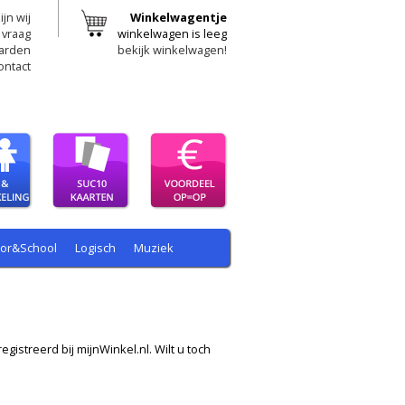
ijn wij
Winkelwagentje
 vraag
winkelwagen is leeg
arden
bekijk winkelwagen!
ontact
oor&School
Logisch
Muziek
egistreerd bij mijnWinkel.nl. Wilt u toch