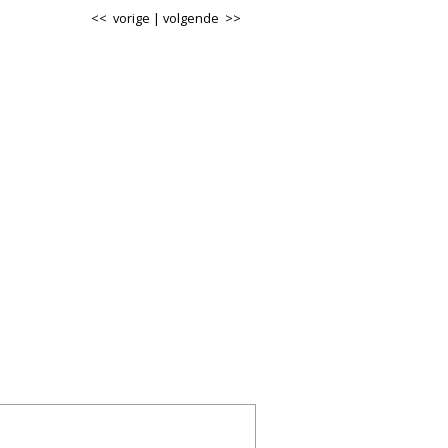
<< vorige
|
volgende >>