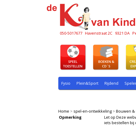
050-5017677
Havenstraat 2C
9321 DA
P
Fysio
Plein&Sport
Rijdend
Spele
Plein & sport
Rekenen
Rijdend
R
Home
>
spel-en-ontwikkeling
>
Bouwen & 
Opmerking
Let op Deze webwin
iets bestellen b