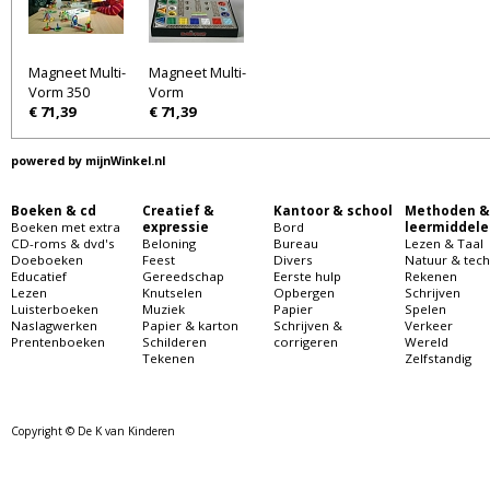
Magneet Multi-
Magneet Multi-
Vorm 350
Vorm
€ 71,39
€ 71,39
powered by
mijnWinkel.nl
Boeken & cd
Creatief &
Kantoor & school
Methoden &
Boeken met extra
expressie
Bord
leermiddele
CD-roms & dvd's
Beloning
Bureau
Lezen & Taal
Doeboeken
Feest
Divers
Natuur & tech
Educatief
Gereedschap
Eerste hulp
Rekenen
Lezen
Knutselen
Opbergen
Schrijven
Luisterboeken
Muziek
Papier
Spelen
Naslagwerken
Papier & karton
Schrijven &
Verkeer
Prentenboeken
Schilderen
corrigeren
Wereld
Tekenen
Zelfstandig
Copyright © De K van Kinderen