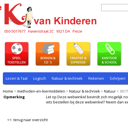
050-5017677
Havenstraat 2C
9321 DA
Peize
Lezen & Taal
Logisch
Natuur & techniek
Rekenen
Schrijven
Home
>
methoden-en-leermiddelen
>
Natuur & techniek
>
Natuur
>
3617
Opmerking
Let op Deze webwinkel bevindt zich mogelijk nog i
iets bestellen bij deze webwinkel? Neem dan e
<< terug naar overzicht