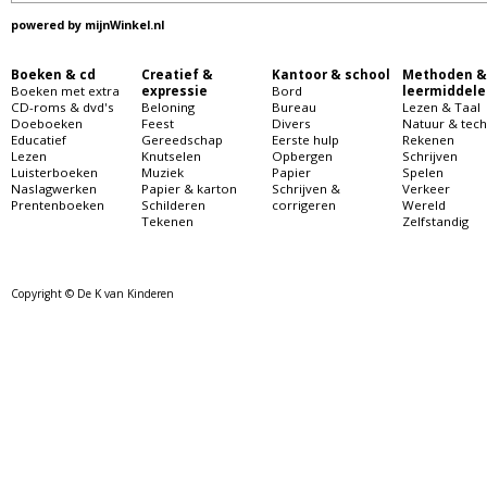
powered by
mijnWinkel.nl
Boeken & cd
Creatief &
Kantoor & school
Methoden &
Boeken met extra
expressie
Bord
leermiddele
CD-roms & dvd's
Beloning
Bureau
Lezen & Taal
Doeboeken
Feest
Divers
Natuur & tech
Educatief
Gereedschap
Eerste hulp
Rekenen
Lezen
Knutselen
Opbergen
Schrijven
Luisterboeken
Muziek
Papier
Spelen
Naslagwerken
Papier & karton
Schrijven &
Verkeer
Prentenboeken
Schilderen
corrigeren
Wereld
Tekenen
Zelfstandig
Copyright © De K van Kinderen