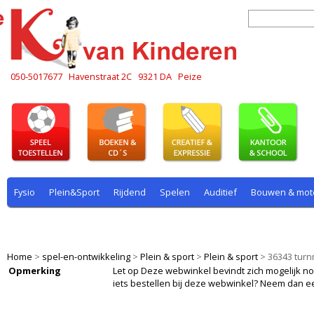
050-5017677
Havenstraat 2C
9321 DA
Peize
Fysio
Plein&Sport
Rijdend
Spelen
Auditief
Bouwen & mot
Plein & sport
Rekenen
Rijdend
Rollenspel
Spelen
Taal
Home
>
spel-en-ontwikkeling
>
Plein & sport
>
Plein & sport
>
36343 turn
Opmerking
Let op Deze webwinkel bevindt zich mogelijk nog i
iets bestellen bij deze webwinkel? Neem dan e