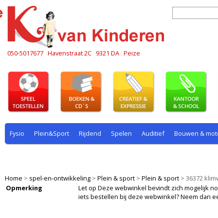
050-5017677
Havenstraat 2C
9321 DA
Peize
Fysio
Plein&Sport
Rijdend
Spelen
Auditief
Bouwen & mot
Plein & sport
Rekenen
Rijdend
Rollenspel
Spelen
Taal
Home
>
spel-en-ontwikkeling
>
Plein & sport
>
Plein & sport
>
36372 kli
Opmerking
Let op Deze webwinkel bevindt zich mogelijk nog i
iets bestellen bij deze webwinkel? Neem dan e