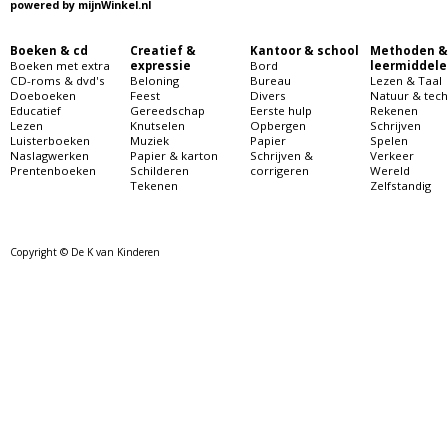
powered by
mijnWinkel.nl
Boeken & cd
Creatief &
Kantoor & school
Methoden &
Boeken met extra
expressie
Bord
leermiddele
CD-roms & dvd's
Beloning
Bureau
Lezen & Taal
Doeboeken
Feest
Divers
Natuur & tech
Educatief
Gereedschap
Eerste hulp
Rekenen
Lezen
Knutselen
Opbergen
Schrijven
Luisterboeken
Muziek
Papier
Spelen
Naslagwerken
Papier & karton
Schrijven &
Verkeer
Prentenboeken
Schilderen
corrigeren
Wereld
Tekenen
Zelfstandig
Copyright © De K van Kinderen