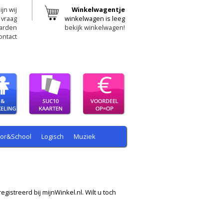
ijn wij
Winkelwagentje
 vraag
winkelwagen is leeg
arden
bekijk winkelwagen!
ontact
oor&School
Logisch
Muziek
egistreerd bij mijnWinkel.nl. Wilt u toch