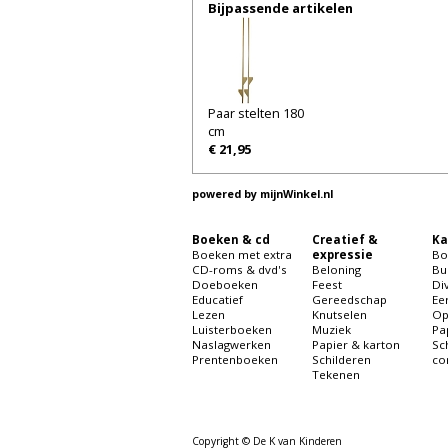
Bijpassende artikelen
Paar stelten 180
cm
€ 21,95
powered by
mijnWinkel.nl
Boeken & cd
Creatief &
Ka
Boeken met extra
expressie
Bo
CD-roms & dvd's
Beloning
Bu
Doeboeken
Feest
Di
Educatief
Gereedschap
Ee
Lezen
Knutselen
Op
Luisterboeken
Muziek
Pa
Naslagwerken
Papier & karton
Sc
Prentenboeken
Schilderen
co
Tekenen
Copyright © De K van Kinderen