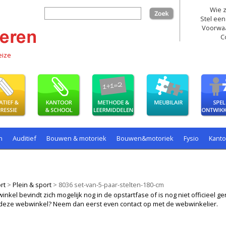
Wie z
zoek
Stel een
Voorwa
C
eize
n
Auditief
Bouwen & motoriek
Bouwen&motoriek
Fysio
Kant
ollenspel
Spelen
Taal
spelen
rt
>
Plein & sport
>
8036 set-van-5-paar-stelten-180-cm
kel bevindt zich mogelijk nog in de opstartfase of is nog niet officieel ger
ij deze webwinkel? Neem dan eerst even contact op met de webwinkelier.