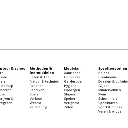
ntoor & school
Methoden &
Meubilair
Speeltoestellen
rd
leermiddelen
Aankleden
Balans
reau
Lezen & Taal
Computer
Combinatie
vers
Natuur & techniek
Garderobe
Draaien & duikele
rste hulp
Rekenen
Hygiëne
Glijden
bergen
Schrijven
Opbergen
Mindervaliden
pier
Spelen
Slapen
Plein
hrijven &
Verkeer
Spelen
Schommelen
rrigeren
Wereld
Veiligheid
Speelhuizen
Zelfstandig
Zitten
Sport & fitness
Veren & wippen