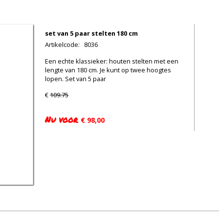
set van 5 paar stelten 180 cm
Artikelcode
:
8036
Een echte klassieker: houten stelten met een
lengte van 180 cm. Je kunt op twee hoogtes
lopen. Set van 5 paar
€
109.75
Nu voor
€ 98,00