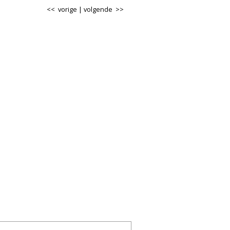
<< vorige
|
volgende >>