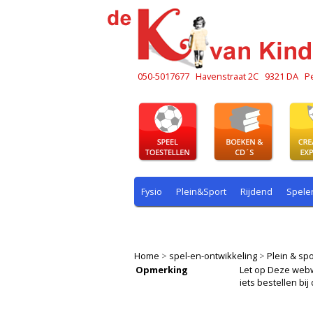
050-5017677
Havenstraat 2C
9321 DA
P
Fysio
Plein&Sport
Rijdend
Spele
Plein & sport
Rekenen
Rijdend
R
Home
>
spel-en-ontwikkeling
>
Plein & spo
Opmerking
Let op Deze webwin
iets bestellen b