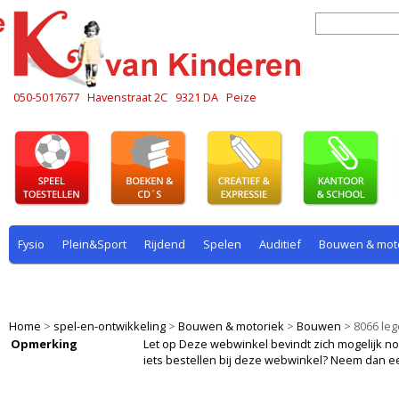
050-5017677
Havenstraat 2C
9321 DA
Peize
Fysio
Plein&Sport
Rijdend
Spelen
Auditief
Bouwen & mot
Plein & sport
Rekenen
Rijdend
Rollenspel
Spelen
Taal
Home
>
spel-en-ontwikkeling
>
Bouwen & motoriek
>
Bouwen
>
8066 le
Opmerking
Let op Deze webwinkel bevindt zich mogelijk nog i
iets bestellen bij deze webwinkel? Neem dan e