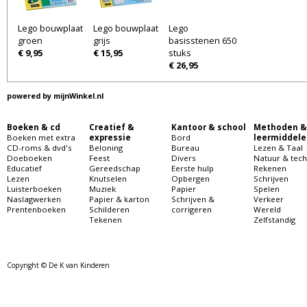
Lego bouwplaat
Lego bouwplaat
Lego
groen
grijs
basisstenen 650
€ 9,95
€ 15,95
stuks
€ 26,95
powered by
mijnWinkel.nl
Boeken & cd
Creatief &
Kantoor & school
Methoden &
Boeken met extra
expressie
Bord
leermiddele
CD-roms & dvd's
Beloning
Bureau
Lezen & Taal
Doeboeken
Feest
Divers
Natuur & tech
Educatief
Gereedschap
Eerste hulp
Rekenen
Lezen
Knutselen
Opbergen
Schrijven
Luisterboeken
Muziek
Papier
Spelen
Naslagwerken
Papier & karton
Schrijven &
Verkeer
Prentenboeken
Schilderen
corrigeren
Wereld
Tekenen
Zelfstandig
Copyright © De K van Kinderen