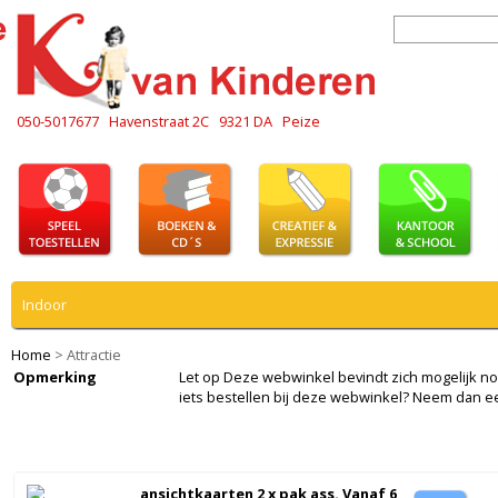
050-5017677
Havenstraat 2C
9321 DA
Peize
Indoor
Home
>
Attractie
Opmerking
Let op Deze webwinkel bevindt zich mogelijk nog i
iets bestellen bij deze webwinkel? Neem dan e
ansichtkaarten 2 x pak ass. Vanaf 6