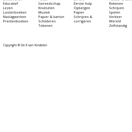
Educatief
Gereedschap
Eerste hulp
Rekenen
Lezen
Knutselen
Opbergen
Schrijven
Luisterboeken
Muziek
Papier
Spelen
Naslagwerken
Papier & karton
Schrijven &
Verkeer
Prentenboeken
Schilderen
corrigeren
Wereld
Tekenen
Zelfstandig
Copyright © De K van Kinderen