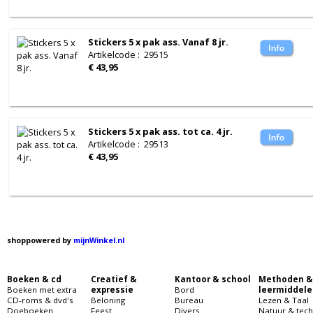
Stickers 5 x pak ass. Vanaf 8 jr.
Artikelcode
:
29515
€ 43,95
Stickers 5 x pak ass. tot ca. 4 jr.
Artikelcode
:
29513
€ 43,95
shoppowered by
mijnWinkel.nl
Boeken & cd
Creatief &
Kantoor & school
Methoden &
Boeken met extra
expressie
Bord
leermiddele
CD-roms & dvd's
Beloning
Bureau
Lezen & Taal
Doeboeken
Feest
Divers
Natuur & tech