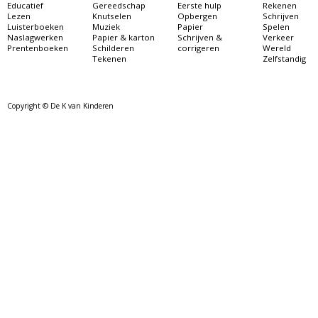
Educatief
Gereedschap
Eerste hulp
Rekenen
Lezen
Knutselen
Opbergen
Schrijven
Luisterboeken
Muziek
Papier
Spelen
Naslagwerken
Papier & karton
Schrijven &
Verkeer
Prentenboeken
Schilderen
corrigeren
Wereld
Tekenen
Zelfstandig
Copyright © De K van Kinderen