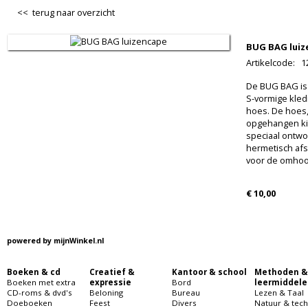
<< terug naar overzicht
BUG BAG luiz
Artikelcode
:
1
De BUG BAG is
S-vormige kle
hoes. De hoes, 
opgehangen kin
speciaal ontwo
hermetisch afs
voor de omhoo
€ 10,00
powered by
mijnWinkel.nl
Boeken & cd
Creatief &
Kantoor & school
Methoden &
Boeken met extra
expressie
Bord
leermiddele
CD-roms & dvd's
Beloning
Bureau
Lezen & Taal
Doeboeken
Feest
Divers
Natuur & tech