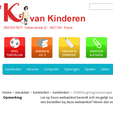
050-5017677
Havenstraat 2C
9321 DA
Peize
Aankleden
Attractie
Computer
Opbergen
Spelen
Zitten
Slapen
Spelen
Veiligheid
Werken
Zitten
spelen
Home
>
meubilair
>
Aankleden
>
Aankleden
>
12000 bug-bag-luizencape
Opmerking
Let op Deze webwinkel bevindt zich mogelijk nog i
iets bestellen bij deze webwinkel? Neem dan e