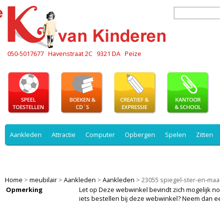
050-5017677
Havenstraat 2C
9321 DA
Peize
Aankleden
Attractie
Computer
Opbergen
Spelen
Zitten
Slapen
Spelen
Veiligheid
Werken
Zitten
spelen
Home
>
meubilair
>
Aankleden
>
Aankleden
>
23055 spiegel-ster-en-ma
Opmerking
Let op Deze webwinkel bevindt zich mogelijk nog i
iets bestellen bij deze webwinkel? Neem dan e