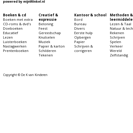
powered by
mijnWinkel.nl
Boeken & cd
Creatief &
Kantoor & school
Methoden &
Boeken met extra
expressie
Bord
leermiddele
CD-roms & dvd's
Beloning
Bureau
Lezen & Taal
Doeboeken
Feest
Divers
Natuur & tech
Educatief
Gereedschap
Eerste hulp
Rekenen
Lezen
Knutselen
Opbergen
Schrijven
Luisterboeken
Muziek
Papier
Spelen
Naslagwerken
Papier & karton
Schrijven &
Verkeer
Prentenboeken
Schilderen
corrigeren
Wereld
Tekenen
Zelfstandig
Copyright © De K van Kinderen