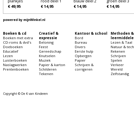
plankjes
rood deel 1
blauw deel 2
groen deel 3
€ 49,95
€ 14,95
€ 14,95
€ 14,95
powered by
mijnWinkel.nl
Boeken & cd
Creatief &
Kantoor & school
Methoden &
Boeken met extra
expressie
Bord
leermiddele
CD-roms & dvd's
Beloning
Bureau
Lezen & Taal
Doeboeken
Feest
Divers
Natuur & tech
Educatief
Gereedschap
Eerste hulp
Rekenen
Lezen
Knutselen
Opbergen
Schrijven
Luisterboeken
Muziek
Papier
Spelen
Naslagwerken
Papier & karton
Schrijven &
Verkeer
Prentenboeken
Schilderen
corrigeren
Wereld
Tekenen
Zelfstandig
Copyright © De K van Kinderen