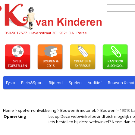
050-5017677
Havenstraat 2C
9321 DA
Peize
Fysio
Plein&Sport
Rijdend
Spelen
Auditief
Bouwen & mot
Plein & sport
Rekenen
Rijdend
Rollenspel
Spelen
Taal
Home
>
spel-en-ontwikkeling
>
Bouwen & motoriek
>
Bouwen
>
19010 ka
Opmerking
Let op Deze webwinkel bevindt zich mogelijk nog i
iets bestellen bij deze webwinkel? Neem dan e