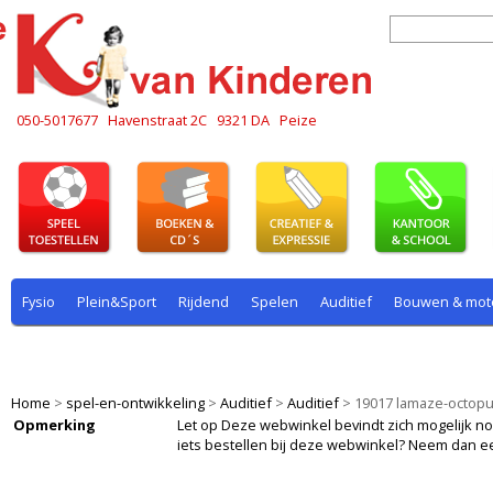
050-5017677
Havenstraat 2C
9321 DA
Peize
Fysio
Plein&Sport
Rijdend
Spelen
Auditief
Bouwen & mot
Plein & sport
Rekenen
Rijdend
Rollenspel
Spelen
Taal
Home
>
spel-en-ontwikkeling
>
Auditief
>
Auditief
>
19017 lamaze-octop
Opmerking
Let op Deze webwinkel bevindt zich mogelijk nog i
iets bestellen bij deze webwinkel? Neem dan e