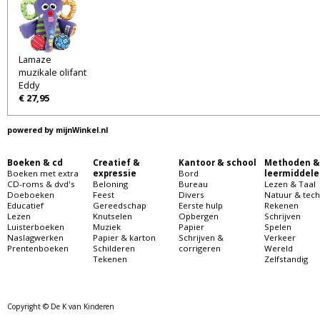
Lamaze
muzikale olifant
Eddy
€ 27,95
powered by
mijnWinkel.nl
Boeken & cd
Creatief &
Kantoor & school
Methoden &
Boeken met extra
expressie
Bord
leermiddele
CD-roms & dvd's
Beloning
Bureau
Lezen & Taal
Doeboeken
Feest
Divers
Natuur & tech
Educatief
Gereedschap
Eerste hulp
Rekenen
Lezen
Knutselen
Opbergen
Schrijven
Luisterboeken
Muziek
Papier
Spelen
Naslagwerken
Papier & karton
Schrijven &
Verkeer
Prentenboeken
Schilderen
corrigeren
Wereld
Tekenen
Zelfstandig
Copyright © De K van Kinderen