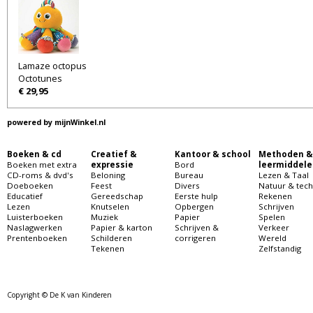
Lamaze octopus
Octotunes
€ 29,95
powered by
mijnWinkel.nl
Boeken & cd
Creatief &
Kantoor & school
Methoden &
Boeken met extra
expressie
Bord
leermiddele
CD-roms & dvd's
Beloning
Bureau
Lezen & Taal
Doeboeken
Feest
Divers
Natuur & tech
Educatief
Gereedschap
Eerste hulp
Rekenen
Lezen
Knutselen
Opbergen
Schrijven
Luisterboeken
Muziek
Papier
Spelen
Naslagwerken
Papier & karton
Schrijven &
Verkeer
Prentenboeken
Schilderen
corrigeren
Wereld
Tekenen
Zelfstandig
Copyright © De K van Kinderen