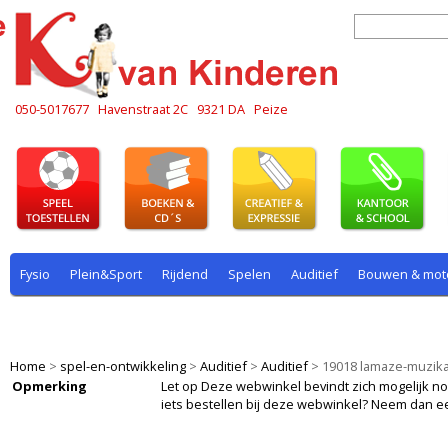
050-5017677
Havenstraat 2C
9321 DA
Peize
Fysio
Plein&Sport
Rijdend
Spelen
Auditief
Bouwen & mot
Plein & sport
Rekenen
Rijdend
Rollenspel
Spelen
Taal
Home
>
spel-en-ontwikkeling
>
Auditief
>
Auditief
>
19018 lamaze-muzika
Opmerking
Let op Deze webwinkel bevindt zich mogelijk nog i
iets bestellen bij deze webwinkel? Neem dan e