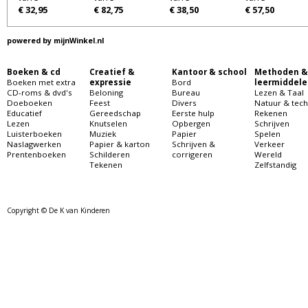
€ 32,95
€ 82,75
€ 38,50
€ 57,50
powered by
mijnWinkel.nl
Boeken & cd
Creatief &
Kantoor & school
Methoden &
Boeken met extra
expressie
Bord
leermiddele
CD-roms & dvd's
Beloning
Bureau
Lezen & Taal
Doeboeken
Feest
Divers
Natuur & tech
Educatief
Gereedschap
Eerste hulp
Rekenen
Lezen
Knutselen
Opbergen
Schrijven
Luisterboeken
Muziek
Papier
Spelen
Naslagwerken
Papier & karton
Schrijven &
Verkeer
Prentenboeken
Schilderen
corrigeren
Wereld
Tekenen
Zelfstandig
Copyright © De K van Kinderen