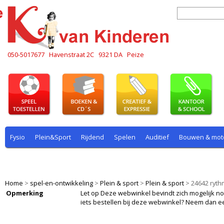
050-5017677
Havenstraat 2C
9321 DA
Peize
Fysio
Plein&Sport
Rijdend
Spelen
Auditief
Bouwen & mot
Plein & sport
Rekenen
Rijdend
Rollenspel
Spelen
Taal
Home
>
spel-en-ontwikkeling
>
Plein & sport
>
Plein & sport
>
24642 ryth
Opmerking
Let op Deze webwinkel bevindt zich mogelijk nog i
iets bestellen bij deze webwinkel? Neem dan e