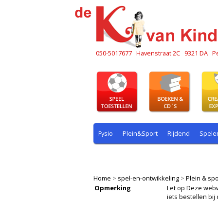
050-5017677
Havenstraat 2C
9321 DA
P
Fysio
Plein&Sport
Rijdend
Spele
Plein & sport
Rekenen
Rijdend
R
Home
>
spel-en-ontwikkeling
>
Plein & spo
Opmerking
Let op Deze webwin
iets bestellen b