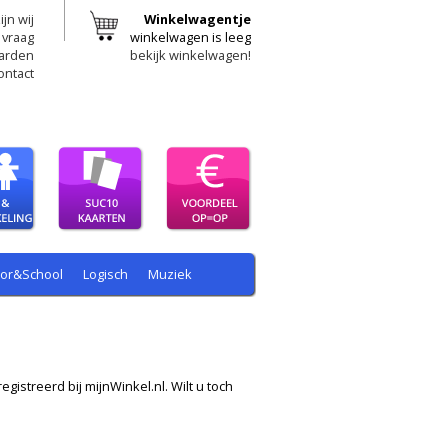
ijn wij
Winkelwagentje
 vraag
winkelwagen is leeg
arden
bekijk winkelwagen!
ontact
oor&School
Logisch
Muziek
egistreerd bij mijnWinkel.nl. Wilt u toch