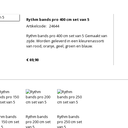
Rythm bands pro 400 cm set van 5
Artikelcode
:
24644
Rythm bands pro 400 cm set van 5 Gemaakt van
zijde. Worden geleverd in een kleurenassorti
van rood, oranje, geel, groen en blauw.
€ 69,90
thm bands
Rythm bands
Rythm bands
 150 cm set
pro 200 cm set
pro 250 cm set
 5
van 5
van 5