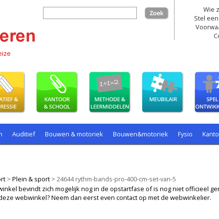
Wie z
zoek
Stel een
Voorwa
C
eize
n
Auditief
Bouwen & motoriek
Bouwen&motoriek
Fysio
Kant
ollenspel
Spelen
Taal
spelen
rt
>
Plein & sport
>
24644 rythm-bands-pro-400-cm-set-van-5
kel bevindt zich mogelijk nog in de opstartfase of is nog niet officieel ger
ij deze webwinkel? Neem dan eerst even contact op met de webwinkelier.