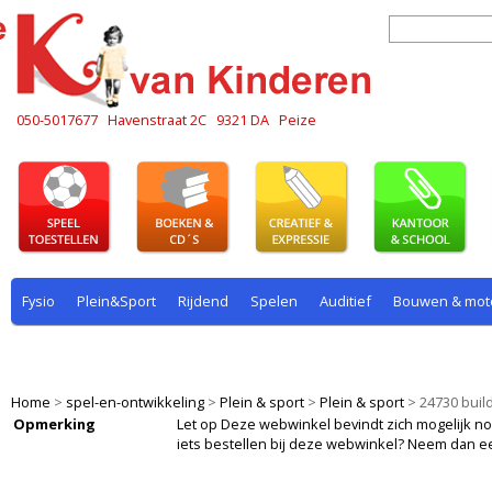
050-5017677
Havenstraat 2C
9321 DA
Peize
Fysio
Plein&Sport
Rijdend
Spelen
Auditief
Bouwen & mot
Plein & sport
Rekenen
Rijdend
Rollenspel
Spelen
Taal
Home
>
spel-en-ontwikkeling
>
Plein & sport
>
Plein & sport
>
24730 buil
Opmerking
Let op Deze webwinkel bevindt zich mogelijk nog i
iets bestellen bij deze webwinkel? Neem dan e