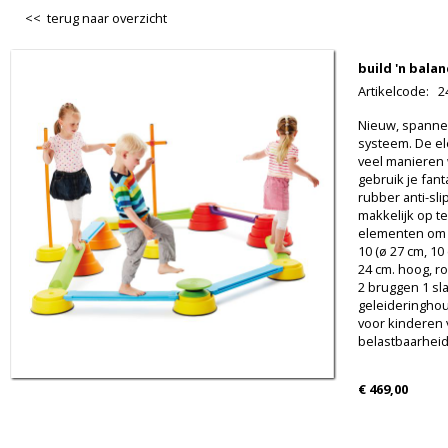
<< terug naar overzicht
build 'n bala
Artikelcode
:
2
Nieuw, spanne
systeem. De e
veel manieren
gebruik je fant
rubber anti-sli
makkelijk op t
elementen om 
10 (ø 27 cm, 10
24 cm. hoog, r
2 bruggen 1 sla
geleideringhou
voor kinderen v
belastbaarheid
€ 469,00