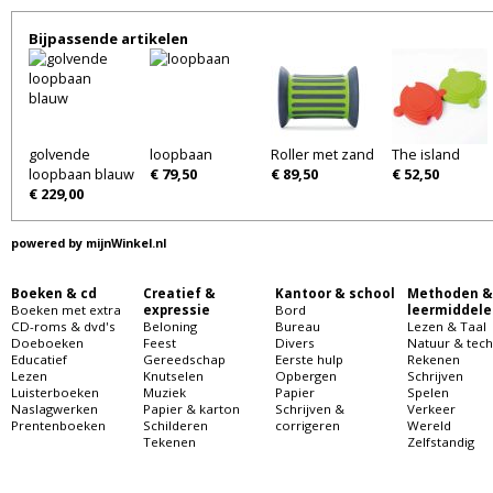
Bijpassende artikelen
golvende
loopbaan
Roller met zand
The island
loopbaan blauw
€ 79,50
€ 89,50
€ 52,50
€ 229,00
powered by
mijnWinkel.nl
Boeken & cd
Creatief &
Kantoor & school
Methoden &
Boeken met extra
expressie
Bord
leermiddele
CD-roms & dvd's
Beloning
Bureau
Lezen & Taal
Doeboeken
Feest
Divers
Natuur & tech
Educatief
Gereedschap
Eerste hulp
Rekenen
Lezen
Knutselen
Opbergen
Schrijven
Luisterboeken
Muziek
Papier
Spelen
Naslagwerken
Papier & karton
Schrijven &
Verkeer
Prentenboeken
Schilderen
corrigeren
Wereld
Tekenen
Zelfstandig