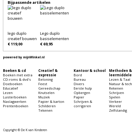
Bijpassende artikelen
lego duplo
Lego duplo
creatief bouwen
basiselementen
€ 119,00
€ 69,95
powered by
mijnWinkel.nl
Boeken & cd
Creatief &
Kantoor & school
Methoden &
Boeken met extra
expressie
Bord
leermiddele
CD-roms & dvd's
Beloning
Bureau
Lezen & Taal
Doeboeken
Feest
Divers
Natuur & tech
Educatief
Gereedschap
Eerste hulp
Rekenen
Lezen
Knutselen
Opbergen
Schrijven
Luisterboeken
Muziek
Papier
Spelen
Naslagwerken
Papier & karton
Schrijven &
Verkeer
Prentenboeken
Schilderen
corrigeren
Wereld
Tekenen
Zelfstandig
Copyright © De K van Kinderen