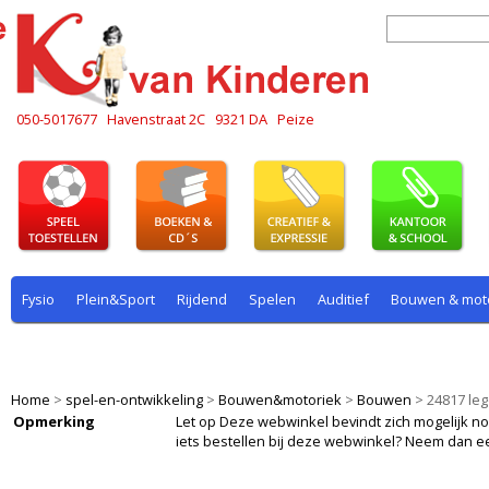
050-5017677
Havenstraat 2C
9321 DA
Peize
Fysio
Plein&Sport
Rijdend
Spelen
Auditief
Bouwen & mot
Plein & sport
Rekenen
Rijdend
Rollenspel
Spelen
Taal
Home
>
spel-en-ontwikkeling
>
Bouwen&motoriek
>
Bouwen
>
24817 leg
Opmerking
Let op Deze webwinkel bevindt zich mogelijk nog i
iets bestellen bij deze webwinkel? Neem dan e