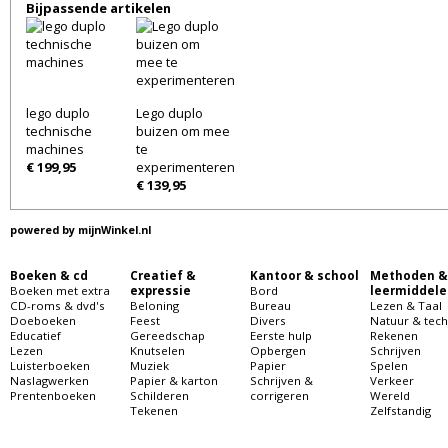
Bijpassende artikelen
lego duplo
Lego duplo
technische
buizen om mee
machines
te
€ 199,95
experimenteren
€ 139,95
powered by
mijnWinkel.nl
Boeken & cd
Creatief &
Kantoor & school
Methoden &
Boeken met extra
expressie
Bord
leermiddele
CD-roms & dvd's
Beloning
Bureau
Lezen & Taal
Doeboeken
Feest
Divers
Natuur & tech
Educatief
Gereedschap
Eerste hulp
Rekenen
Lezen
Knutselen
Opbergen
Schrijven
Luisterboeken
Muziek
Papier
Spelen
Naslagwerken
Papier & karton
Schrijven &
Verkeer
Prentenboeken
Schilderen
corrigeren
Wereld
Tekenen
Zelfstandig