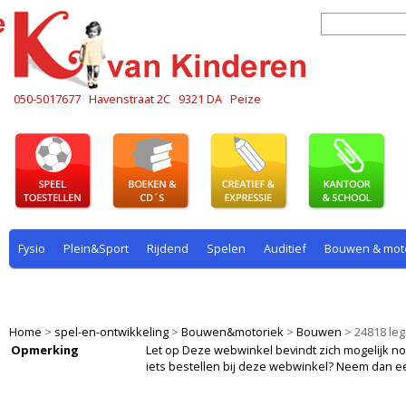
050-5017677
Havenstraat 2C
9321 DA
Peize
Fysio
Plein&Sport
Rijdend
Spelen
Auditief
Bouwen & mot
Plein & sport
Rekenen
Rijdend
Rollenspel
Spelen
Taal
Home
>
spel-en-ontwikkeling
>
Bouwen&motoriek
>
Bouwen
>
24818 leg
Opmerking
Let op Deze webwinkel bevindt zich mogelijk nog i
iets bestellen bij deze webwinkel? Neem dan e