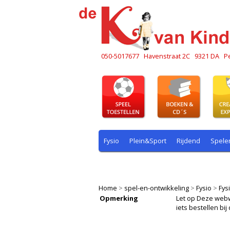
050-5017677
Havenstraat 2C
9321 DA
P
Fysio
Plein&Sport
Rijdend
Spele
Plein & sport
Rekenen
Rijdend
R
Home
>
spel-en-ontwikkeling
>
Fysio
>
Fys
Opmerking
Let op Deze webwin
iets bestellen b