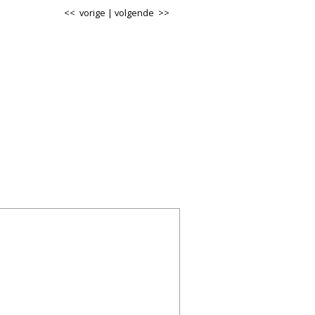
<< vorige
|
volgende >>