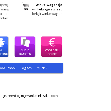
ijn wij
Winkelwagentje
 vraag
winkelwagen is leeg
arden
bekijk winkelwagen!
ontact
oor&School
Logisch
Muziek
egistreerd bij mijnWinkel.nl. Wilt u toch