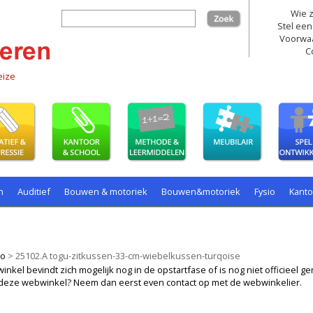
Wie z
zoek
Stel een
Voorwa
C
eize
n
Auditief
Bouwen & motoriek
Bouwen&motoriek
Fysio
Kant
ollenspel
Spelen
Taal
spelen
io
>
25102.A togu-zitkussen-33-cm-wiebelkussen-turqoise
kel bevindt zich mogelijk nog in de opstartfase of is nog niet officieel ger
ij deze webwinkel? Neem dan eerst even contact op met de webwinkelier.