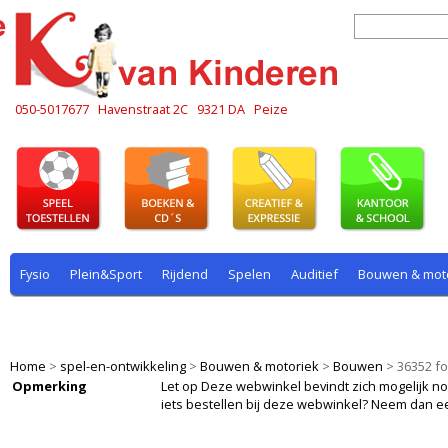
050-5017677
Havenstraat 2C
9321 DA
Peize
Fysio
Plein&Sport
Rijdend
Spelen
Auditief
Bouwen & mot
Plein & sport
Rekenen
Rijdend
Rollenspel
Spelen
Taal
Home
>
spel-en-ontwikkeling
>
Bouwen & motoriek
>
Bouwen
>
36352 f
Opmerking
Let op Deze webwinkel bevindt zich mogelijk nog i
iets bestellen bij deze webwinkel? Neem dan e