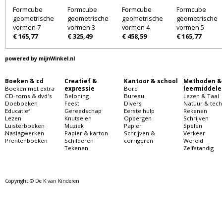
Formcube
Formcube
Formcube
Formcube
geometrische
geometrische
geometrische
geometrische
vormen 7
vormen 3
vormen 4
vormen 5
€ 165,77
€ 325,49
€ 458,59
€ 165,77
powered by
mijnWinkel.nl
Boeken & cd
Creatief &
Kantoor & school
Methoden &
Boeken met extra
expressie
Bord
leermiddele
CD-roms & dvd's
Beloning
Bureau
Lezen & Taal
Doeboeken
Feest
Divers
Natuur & tech
Educatief
Gereedschap
Eerste hulp
Rekenen
Lezen
Knutselen
Opbergen
Schrijven
Luisterboeken
Muziek
Papier
Spelen
Naslagwerken
Papier & karton
Schrijven &
Verkeer
Prentenboeken
Schilderen
corrigeren
Wereld
Tekenen
Zelfstandig
Copyright © De K van Kinderen