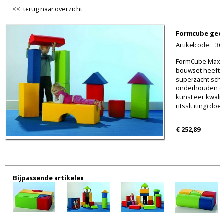
<< terug naar overzicht
Formcube geo
Artikelcode
:
3
FormCube Maxi
bouwset heeft i
superzacht sch
onderhouden e
kunstleer kwal
ritssluiting) d
€ 252,89
Bijpassende artikelen