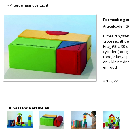
<< terug naar overzicht
Formcube geo
Artikelcode
:
3
Uitbreidingsse
grote rechthoe
Brug (90 x 30 x
cylinder (hoog
rood, 2 lange p
en 2 kleine dri
en rood.
€ 165,77
Bijpassende artikelen