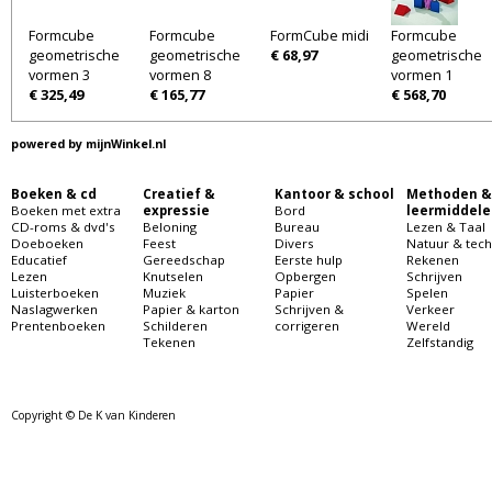
Formcube
Formcube
FormCube midi
Formcube
geometrische
geometrische
€ 68,97
geometrische
vormen 3
vormen 8
vormen 1
€ 325,49
€ 165,77
€ 568,70
powered by
mijnWinkel.nl
Boeken & cd
Creatief &
Kantoor & school
Methoden &
Boeken met extra
expressie
Bord
leermiddele
CD-roms & dvd's
Beloning
Bureau
Lezen & Taal
Doeboeken
Feest
Divers
Natuur & tech
Educatief
Gereedschap
Eerste hulp
Rekenen
Lezen
Knutselen
Opbergen
Schrijven
Luisterboeken
Muziek
Papier
Spelen
Naslagwerken
Papier & karton
Schrijven &
Verkeer
Prentenboeken
Schilderen
corrigeren
Wereld
Tekenen
Zelfstandig
Copyright © De K van Kinderen