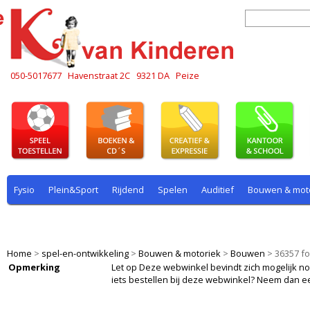
050-5017677
Havenstraat 2C
9321 DA
Peize
Fysio
Plein&Sport
Rijdend
Spelen
Auditief
Bouwen & mot
Plein & sport
Rekenen
Rijdend
Rollenspel
Spelen
Taal
Home
>
spel-en-ontwikkeling
>
Bouwen & motoriek
>
Bouwen
>
36357 f
Opmerking
Let op Deze webwinkel bevindt zich mogelijk nog i
iets bestellen bij deze webwinkel? Neem dan e