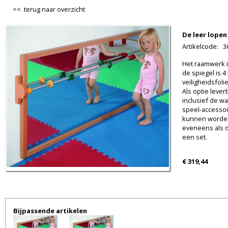
<< terug naar overzicht
De leer lopen
Artikelcode
:
3
Het raamwerk 
de spiegel is 
veiligheidsfoli
Als optie lever
inclusief de wa
speel-accessoi
kunnen worden 
eveneens als op
een set.
€ 319,44
Bijpassende artikelen