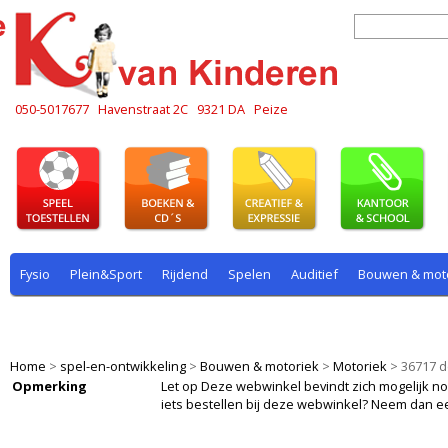
050-5017677
Havenstraat 2C
9321 DA
Peize
Fysio
Plein&Sport
Rijdend
Spelen
Auditief
Bouwen & mot
Plein & sport
Rekenen
Rijdend
Rollenspel
Spelen
Taal
Home
>
spel-en-ontwikkeling
>
Bouwen & motoriek
>
Motoriek
>
36717 d
Opmerking
Let op Deze webwinkel bevindt zich mogelijk nog i
iets bestellen bij deze webwinkel? Neem dan e