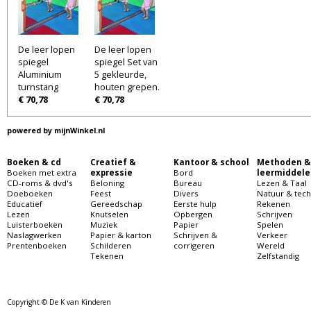
De leer lopen
De leer lopen
spiegel
spiegel Set van
Aluminium
5 gekleurde,
turnstang
houten grepen.
€ 70,78
€ 70,78
powered by
mijnWinkel.nl
Boeken & cd
Creatief &
Kantoor & school
Methoden &
Boeken met extra
expressie
Bord
leermiddele
CD-roms & dvd's
Beloning
Bureau
Lezen & Taal
Doeboeken
Feest
Divers
Natuur & tech
Educatief
Gereedschap
Eerste hulp
Rekenen
Lezen
Knutselen
Opbergen
Schrijven
Luisterboeken
Muziek
Papier
Spelen
Naslagwerken
Papier & karton
Schrijven &
Verkeer
Prentenboeken
Schilderen
corrigeren
Wereld
Tekenen
Zelfstandig
Copyright © De K van Kinderen