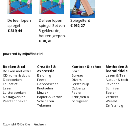
De leer lopen
De leer lopen
Spiegeltent
spiegel
spiegel Set van
€ 952,27
€ 319,44
5 gekleurde,
houten grepen.
€ 70,78
powered by
mijnWinkel.nl
Boeken & cd
Creatief &
Kantoor & school
Methoden &
Boeken met extra
expressie
Bord
leermiddele
CD-roms & dvd's
Beloning
Bureau
Lezen & Taal
Doeboeken
Feest
Divers
Natuur & tech
Educatief
Gereedschap
Eerste hulp
Rekenen
Lezen
Knutselen
Opbergen
Schrijven
Luisterboeken
Muziek
Papier
Spelen
Naslagwerken
Papier & karton
Schrijven &
Verkeer
Prentenboeken
Schilderen
corrigeren
Wereld
Tekenen
Zelfstandig
Copyright © De K van Kinderen