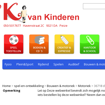
050-5017677
Havenstraat 2C
9321 DA
Peize
Fysio
Plein&Sport
Rijdend
Spelen
Auditief
Bouwen & mot
Plein & sport
Rekenen
Rijdend
Rollenspel
Spelen
Taal
Home
>
spel-en-ontwikkeling
>
Bouwen & motoriek
>
Motoriek
>
36718 d
Opmerking
Let op Deze webwinkel bevindt zich mogelijk nog i
iets bestellen bij deze webwinkel? Neem dan e