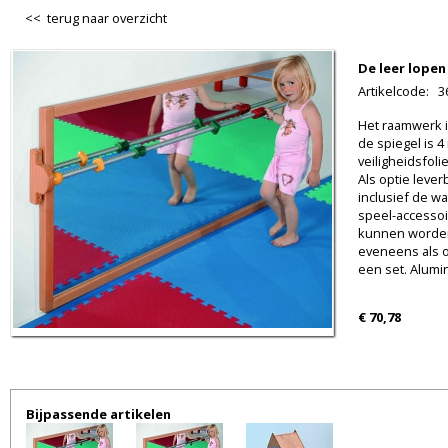
<< terug naar overzicht
De leer lopen
Artikelcode
:
3
Het raamwerk 
de spiegel is 
veiligheidsfoli
Als optie lever
inclusief de wa
speel-accessoi
kunnen worden 
eveneens als op
een set. Alumi
€ 70,78
Bijpassende artikelen